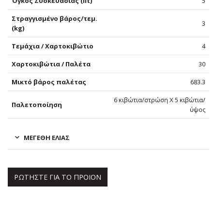
Όγκος Συσκευασίας (lit)
5
Στραγγισμένο βάρος/τεμ.
3
(kg)
Τεμάχια / Χαρτοκιβώτιο
4
Χαρτοκιβώτια / Παλέτα
30
Μικτό βάρος παλέτας
683.3
6 κιβώτια/στρώση Χ 5 κιβώτια/
Παλετοποίηση
ύψος
ΜΕΓΈΘΗ ΕΛΙΆΣ
ΡΩΤΗΣΤΕ ΓΙΑ ΤΟ ΠΡΟΙΟΝ