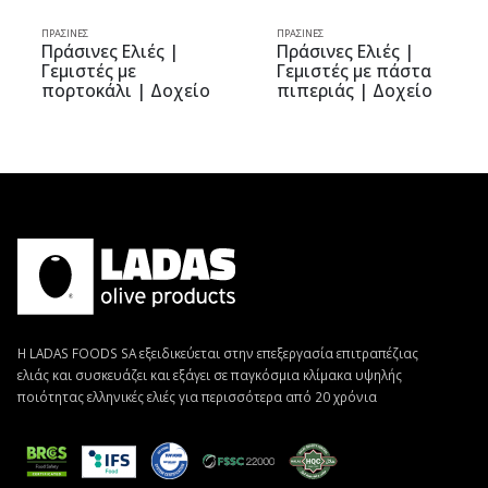
ΙΝΕΣ
ΠΡΆΣΙΝΕΣ
ΠΡΆΣΙΝΕ
σινες Ελιές |
Πράσινες Ελιές |
Πράσι
ιστές με
Γεμιστές με πάστα
Μαρι
ρτοκάλι | Δοχείο
πιπεριάς | Δοχείο
πορτ
g | elia-elia
10kg | elia-elia
Vacu
Olive
Η LADAS FOODS SA εξειδικεύεται στην επεξεργασία επιτραπέζιας
ελιάς και συσκευάζει και εξάγει σε παγκόσμια κλίμακα υψηλής
ποιότητας ελληνικές ελιές για περισσότερα από 20 χρόνια