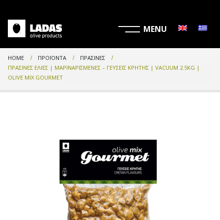
HOME
ΠΡΟΪΌΝΤΑ
ΠΡΆΣΙΝΕΣ
ΠΡΆΣΙΝΕΣ ΕΛΙΈΣ | ΜΑΡΙΝΑΡΙΣΜΈΝΕΣ – ΓΕΎΣΕΙΣ ΚΡΉΤΗΣ | VACUUM 2.5KG |
OLIVE MIX GOURMET