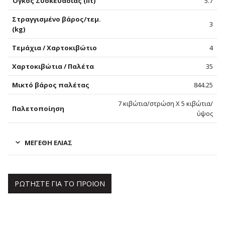
Όγκος Συσκευασίας (lit)
5.7
Στραγγισμένο βάρος/τεμ.
3
(kg)
Τεμάχια / Χαρτοκιβώτιο
4
Χαρτοκιβώτια / Παλέτα
35
Μικτό βάρος παλέτας
844.25
7 κιβώτια/στρώση Χ 5 κιβώτια/
Παλετοποίηση
ύψος
ΜΕΓΈΘΗ ΕΛΙΆΣ
ΡΩΤΗΣΤΕ ΓΙΑ ΤΟ ΠΡΟΙΟΝ