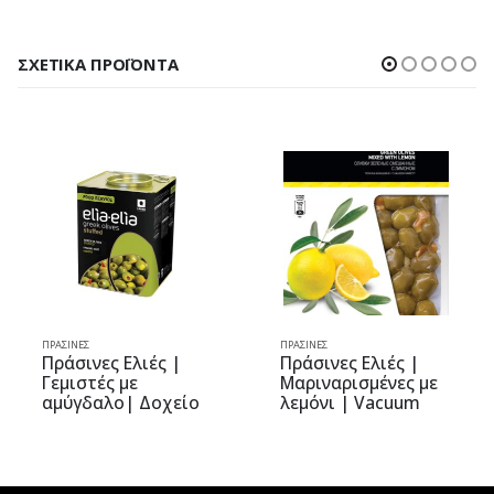
ΣΧΕΤΙΚΆ ΠΡΟΪΌΝΤΑ
ΠΡΆΣΙΝΕΣ
ΠΡΆΣΙΝΕΣ
Πράσινες Ελιές |
Πράσινες Ελιές |
Γεμιστές με
Μαριναρισμένες με
αμύγδαλο| Δοχείο
λεμόνι | Vacuum
10kg | elia-elia
0.250kg | Olive Mix
Gourmet