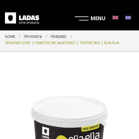
HOME
ΠΡΟΪΌΝΤΑ
ΠΡΆΣΙΝΕΣ
ΠΡΆΣΙΝΕΣ ΕΛΙΈΣ | ΓΕΜΙΣΤΈΣ ΜΕ ΧΑΛΕΠΈΝΙΟ | TUPPER 3KG | ELIA-ELIA