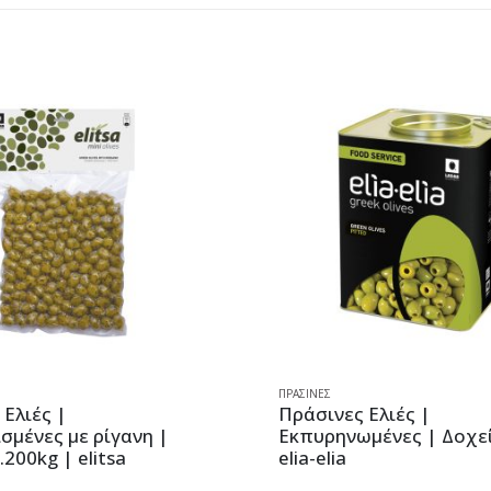
ΠΡΆΣΙΝΕΣ
λιές |
Πράσινες Ελιές |
ένες με ρίγανη |
Εκπυρηνωμένες | Δοχείο 
0kg | elitsa
elia-elia