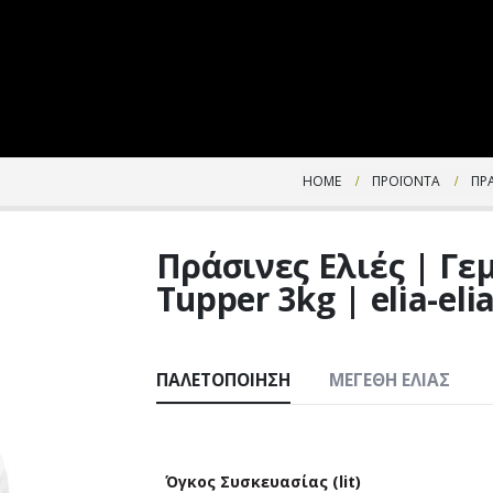
HOME
ΠΡΟΪΌΝΤΑ
ΠΡ
Πράσινες Ελιές | Γε
Tupper 3kg | elia-eli
ΠΑΛΕΤΟΠΟΊΗΣΗ
ΜΕΓΈΘΗ ΕΛΙΆΣ
Όγκος Συσκευασίας (lit)