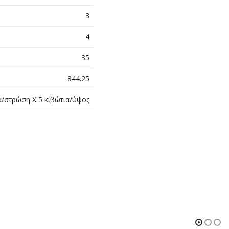
3
4
35
844.25
α/στρώση Χ 5 κιβώτια/ύψος