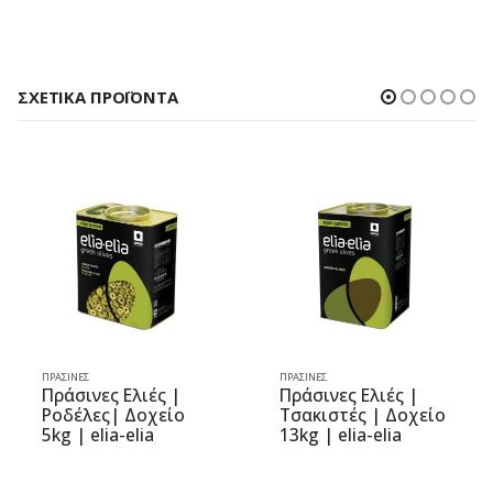
ΣΧΕΤΙΚΆ ΠΡΟΪΌΝΤΑ
ΠΡΆΣΙΝΕΣ
ΠΡΆΣΙΝΕΣ
λιές |
Πράσινες Ελιές |
Πράσινες Ελιέ
Δοχείο
Τσακιστές | Δοχείο
Ολόκληρες |
lia
13kg | elia-elia
13kg |elitsa