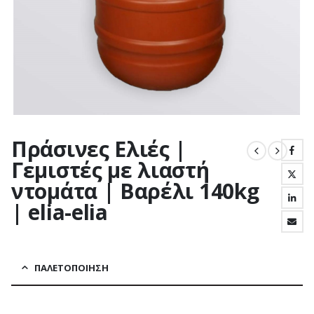
Πράσινες Ελιές |
Γεμιστές με λιαστή
ντομάτα | Βαρέλι 140kg
| elia-elia
ΠΑΛΕΤΟΠΟΊΗΣΗ