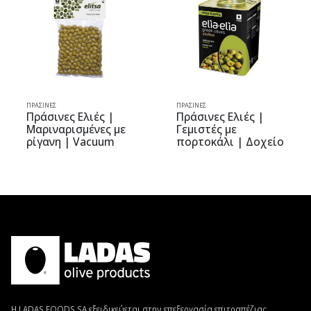
ΠΡΆΣΙΝΕΣ
ΠΡΆΣΙΝΕΣ
ΠΡ
Πράσινες Ελιές |
Πράσινες Ελιές |
Π
Μαριναρισμένες με
Γεμιστές με
Ο
ρίγανη | Vacuum
πορτοκάλι | Δοχείο
6
0.400kg | elitsa
10kg | elia-elia
Η LADAS FOODS SA εξειδικεύεται στην επεξεργασία επιτραπέζιας