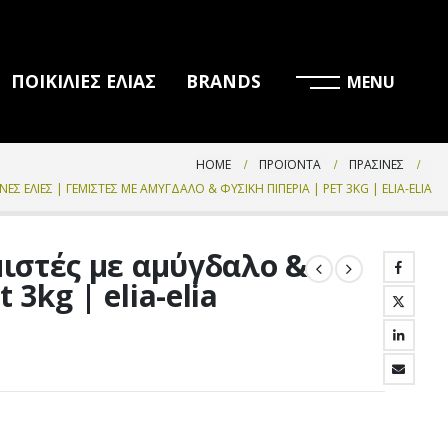
ΠΟΙΚΙΛΙΕΣ ΕΛΙΑΣ
BRANDS
HOME
ΠΡΟΪΌΝΤΑ
ΠΡΆΣΙΝΕΣ
ΝΕΣ ΕΛΙΈΣ | ΓΕΜΙΣΤΈΣ ΜΕ ΑΜΎΓΔΑΛΟ & ΦΥΣΙΚΉ ΠΙΠΕΡΙΆ | PET 3KG | ELIA-ELIA
μιστές με αμύγδαλο &
3kg | elia-elia