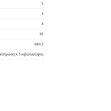
5
3
4
30
683.3
α/στρώση Χ 5 κιβώτια/ύψος