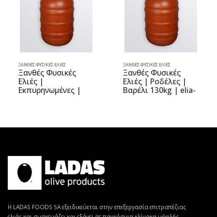
ΞΑΝΘΈΣ ΦΥΣΙΚΈΣ ΕΛΙΈΣ
ΞΑΝΘΈΣ ΦΥΣΙΚΈΣ ΕΛΙΈΣ
Ξανθές Φυσικές
Ξανθές Φυσικές
Ελιές |
Ελιές | Ροδέλες |
Εκπυρηνωμένες |
Βαρέλι 130kg | elia-
Βαρέλι 130kg | elia-
elia
elia
Η LADAS FOODS SA εξειδικεύεται στην επεξεργασία επιτραπέζιας
ελιάς και συσκευάζει και εξάγει σε παγκόσμια κλίμακα υψηλής