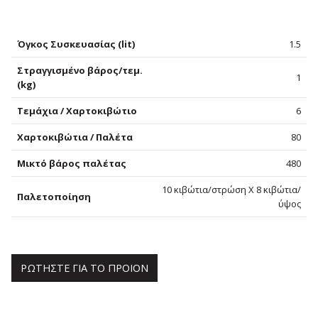
Όγκος Συσκευασίας (lit)
1.5
Στραγγισμένο βάρος/τεμ.
1
(kg)
Τεμάχια / Χαρτοκιβώτιο
6
Χαρτοκιβώτια / Παλέτα
80
Μικτό βάρος παλέτας
480
10 κιβώτια/στρώση Χ 8 κιβώτια/
Παλετοποίηση
ύψος
ΡΩΤΗΣΤΕ ΓΙΑ ΤΟ ΠΡΟΙΟΝ