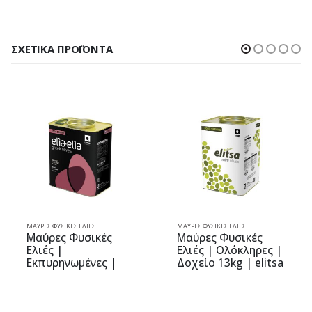
ΣΧΕΤΙΚΆ ΠΡΟΪΌΝΤΑ
ΜΑΎΡΕΣ ΦΥΣΙΚΈΣ ΕΛΙΈΣ
ΜΑΎΡΕΣ ΦΥΣΙΚΈΣ ΕΛΙΈΣ
ΜΑ
Μαύρες Φυσικές
Μαύρες Φυσικές
Μ
Ελιές |
Ελιές | Ολόκληρες |
Ε
Εκπυρηνωμένες |
Δοχείο 13kg | elitsa
P
Δοχείο 5kg | elia-
elia