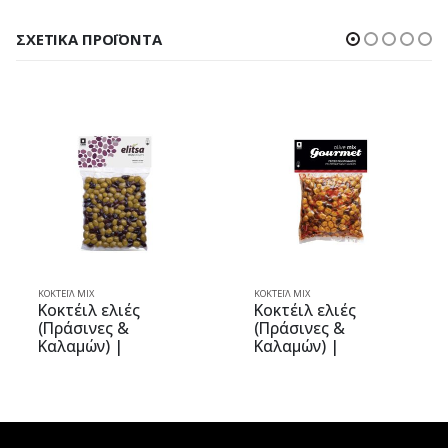
ΣΧΕΤΙΚΆ ΠΡΟΪΌΝΤΑ
ΚΟΚΤΈΙΛ MIX
ΚΟΚΤΈΙΛ MIX
Κοκτέιλ ελιές
Κοκτέιλ ελιές
(Πράσινες &
(Πράσινες &
Καλαμών) |
Καλαμών) |
Ολόκληρες |
Μαριναρισμένες –
Vacuum 0.200kg |
Γεύσεις
elitsa
Πελοποννήσου |
Vacuum 2.5kg |
Olive Mix Gourmet