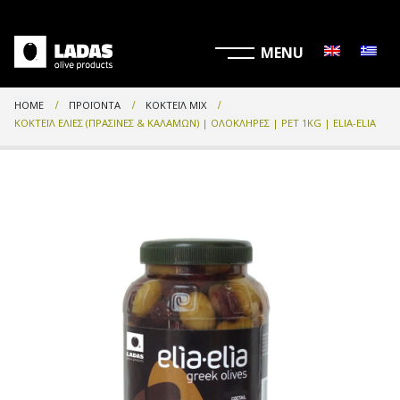
HOME
ΠΡΟΪΌΝΤΑ
ΚΟΚΤΈΙΛ MIX
ΚΟΚΤΈΙΛ ΕΛΙΈΣ (ΠΡΆΣΙΝΕΣ & ΚΑΛΑΜΏΝ) | ΟΛΌΚΛΗΡΕΣ | PET 1KG | ELIA-ELIA