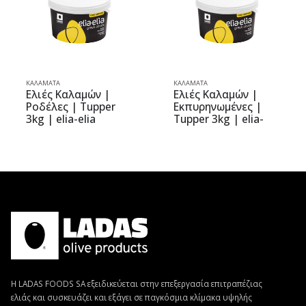
ΜΆΤΑ
ΚΑΛΑΜΆΤΑ
ΚΑΛΑΜΆ
ές Καλαμών |
Ελιές Καλαμών |
Ελιές
έλες | Tupper
Εκπυρηνωμένες |
Ολόκ
 | elia-elia
Tupper 3kg | elia-
3kg |
elia
Η LADAS FOODS SA εξειδικεύεται στην επεξεργασία επιτραπέζιας
ελιάς και συσκευάζει και εξάγει σε παγκόσμια κλίμακα υψηλής