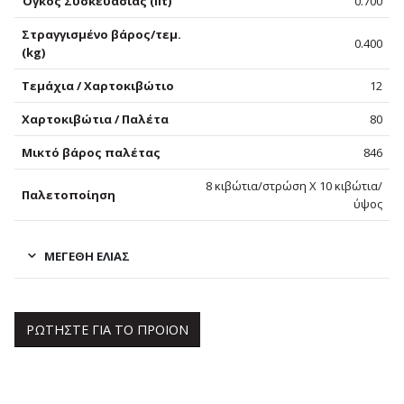
Όγκος Συσκευασίας (lit)
0.700
Στραγγισμένο βάρος/τεμ.
0.400
(kg)
Τεμάχια / Χαρτοκιβώτιο
12
Χαρτοκιβώτια / Παλέτα
80
Μικτό βάρος παλέτας
846
8 κιβώτια/στρώση Χ 10 κιβώτια/
Παλετοποίηση
ύψος
ΜΕΓΈΘΗ ΕΛΙΆΣ
ΡΩΤΗΣΤΕ ΓΙΑ ΤΟ ΠΡΟΙΟΝ