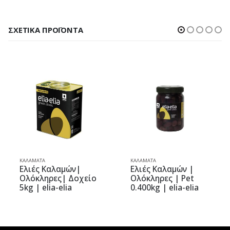
ΣΧΕΤΙΚΆ ΠΡΟΪΌΝΤΑ
ΚΑΛΑΜΆΤΑ
ΚΑΛΑΜΆΤΑ
μών|
Ελιές Καλαμών |
Ελιές Καλαμώ
| Δοχείο
Ολόκληρες | Pet
Ολόκληρες |
lia
0.400kg | elia-elia
13kg | elitsa