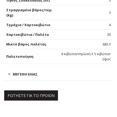
Όγκος Συσκευασίας (lit)
5
Στραγγισμένο βάρος/τεμ.
3
(kg)
Τεμάχια / Χαρτοκιβώτιο
4
Χαρτοκιβώτια / Παλέτα
30
Μικτό βάρος παλέτας
683.3
6 κιβώτια/στρώση Χ 5 κιβώτια/
Παλετοποίηση
ύψος
ΜΕΓΈΘΗ ΕΛΙΆΣ
ΡΩΤΗΣΤΕ ΓΙΑ ΤΟ ΠΡΟΙΟΝ