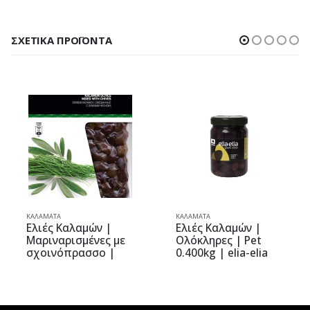
ΣΧΕΤΙΚΆ ΠΡΟΪΌΝΤΑ
ΚΑΛΑΜΆΤΑ
ΚΑΛΑΜΆΤΑ
Ελιές Καλαμών |
Ελιές Καλαμών |
Μαριναρισμένες με
Ολόκληρες | Pet
σχοινόπρασσο |
0.400kg | elia-elia
Vacuum 0.250kg |
Olive Mix Gourmet