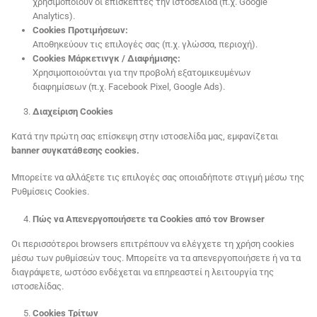
χρησιμοποιούν οι επισκέπτες την ιστοσελίδα (π.χ. Google
Analytics).
Cookies
Προτιμήσεων:
Αποθηκεύουν τις επιλογές σας (π.χ. γλώσσα, περιοχή).
Cookies
Μάρκετινγκ / Διαφήμισης:
Χρησιμοποιούνται για την προβολή εξατομικευμένων
διαφημίσεων (π.χ. Facebook Pixel, Google Ads).
Διαχείριση
Cookies
Κατά την πρώτη σας επίσκεψη στην ιστοσελίδα μας, εμφανίζεται
banner
συγκατάθεσης
cookies.
Μπορείτε να αλλάξετε τις επιλογές σας οποιαδήποτε στιγμή μέσω της
Ρυθμίσεις Cookies.
Πώς να Απενεργοποιήσετε τα
Cookies
από τον
Browser
Οι περισσότεροι browsers επιτρέπουν να ελέγχετε τη χρήση cookies
μέσω των ρυθμίσεών τους. Μπορείτε να τα απενεργοποιήσετε ή να τα
διαγράψετε, ωστόσο ενδέχεται να επηρεαστεί η λειτουργία της
ιστοσελίδας.
Cookies
Τρίτων