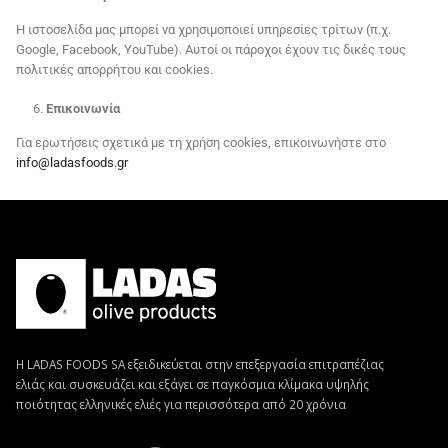
Η ιστοσελίδα μας μπορεί να χρησιμοποιεί υπηρεσίες τρίτων (π.χ.
Google, Facebook, YouTube). Αυτοί οι πάροχοι έχουν τις δικές τους
πολιτικές απορρήτου και cookies.
Επικοινωνία
Για ερωτήσεις σχετικά με τη χρήση cookies, επικοινωνήστε στο
info@ladasfoods.gr
Η LADAS FOODS SA εξειδικεύεται στην επεξεργασία επιτραπέζιας
ελιάς και συσκευάζει και εξάγει σε παγκόσμια κλίμακα υψηλής
ποιότητας ελληνικές ελιές για περισσότερα από 20 χρόνια