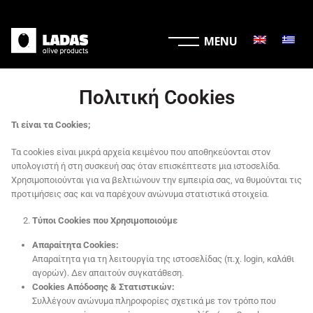
Πολιτική Cookies
Τι είναι τα
Cookies
;
Τα cookies είναι μικρά αρχεία κειμένου που αποθηκεύονται στον
υπολογιστή ή στη συσκευή σας όταν επισκέπτεστε μια ιστοσελίδα.
Χρησιμοποιούνται για να βελτιώνουν την εμπειρία σας, να θυμούνται τις
προτιμήσεις σας και να παρέχουν ανώνυμα στατιστικά στοιχεία.
Τύποι Cookies που Χρησιμοποιούμε
Απαραίτητα
Cookies
:
Απαραίτητα για τη λειτουργία της ιστοσελίδας (π.χ. login, καλάθι
αγορών). Δεν απαιτούν συγκατάθεση.
Cookies
Απόδοσης & Στατιστικών:
Συλλέγουν ανώνυμα πληροφορίες σχετικά με τον τρόπο που